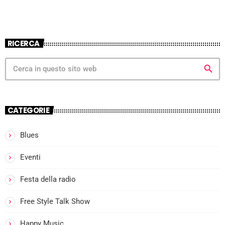
RICERCA
search
CATEGORIE
Blues
Eventi
I
Festa della radio
l
Free Style Talk Show
Happy Music