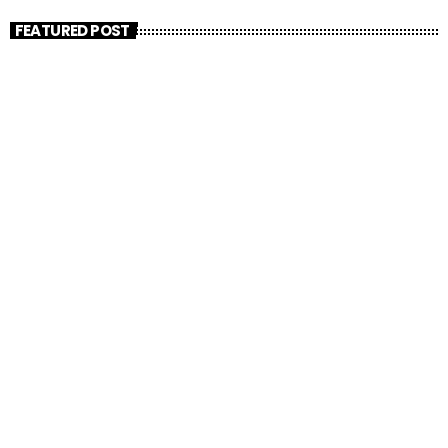
FEATURED POST
insert_link