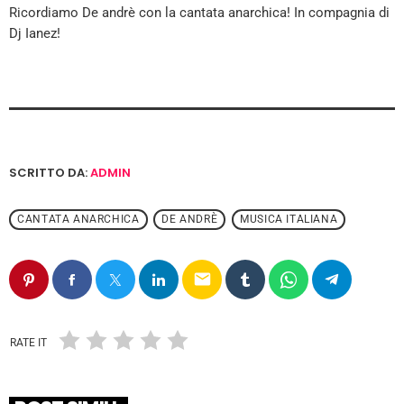
Ricordiamo De andrè con la cantata anarchica! In compagnia di
Dj Ianez!
SCRITTO DA:
ADMIN
CANTATA ANARCHICA
DE ANDRÈ
MUSICA ITALIANA
email
RATE IT