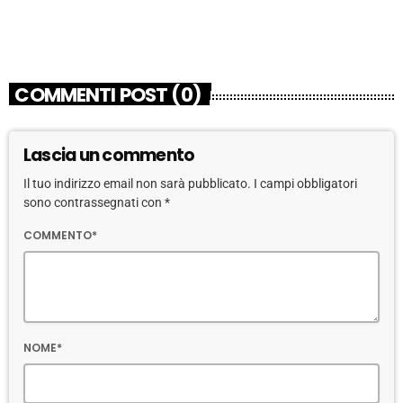
today
15 GIUGNO 2026
15
COMMENTI POST (0)
Lascia un commento
Il tuo indirizzo email non sarà pubblicato. I campi obbligatori
sono contrassegnati con *
COMMENTO*
NOME*