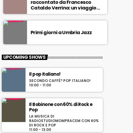
raccontato da Francesco
e
Cataldo Verrina: un viaggio
m
tra Miles Davis e John
e
Coltrane. In diretta da Egea.
a
l
Primi giorni a Umbria Jazz
l
a
s
u
UPCOMING SHOWS
a
p
i
Il pop italiano!
ù
SECONDO CAFFÈ? POP ITALIANO!
b
10:00 - 11:00
e
l
l
Il Bobinone con 60% di Rock e
a
Pop
m
LA MUSICA DI
u
RADIOSTUDIOMOMPRACEM CON 60%
DI ROCK E POP
s
11:00 - 13:00
i