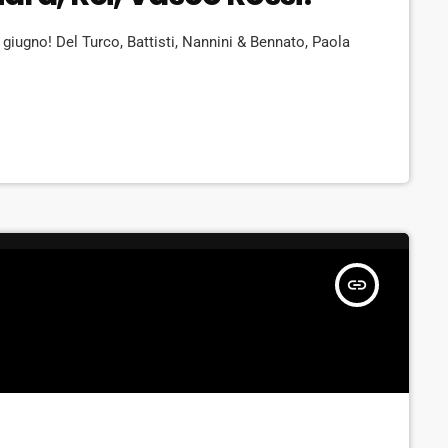
ugno! Del Turco, Battisti, Nannini & Bennato, Paola
insert_link