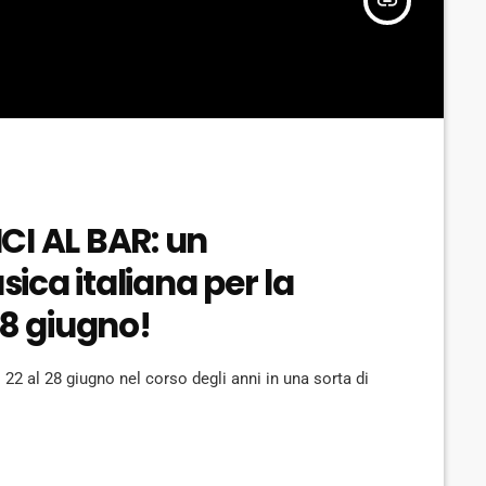
insert_link
CI AL BAR: un
ca italiana per la
28 giugno!
 22 al 28 giugno nel corso degli anni in una sorta di