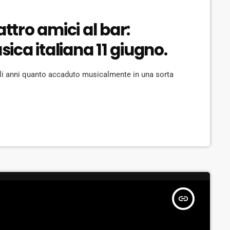
attro amici al bar:
ca italiana 11 giugno.
gli anni quanto accaduto musicalmente in una sorta
insert_link