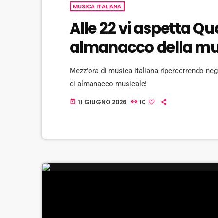
MUSICA ITALIANA
Alle 22 vi aspetta Qu
almanacco della musi
Mezz'ora di musica italiana ripercorrendo ne
di almanacco musicale!
11 GIUGNO 2026
10
today