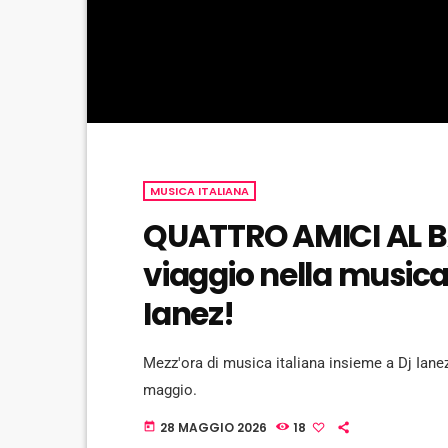
MUSICA ITALIANA
QUATTRO AMICI AL B
viaggio nella musica 
Ianez!
Mezz'ora di musica italiana insieme a Dj Iane
maggio.
28 MAGGIO 2026
18
today