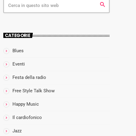
search
80S
AL
LUN
CATEGORIE
GOM
08:00
ARE
more_vert
- 10:00
Blues
DI
MOM
close
Eventi
PRA
A
CEM:
L
Festa della radio
IL
L
PRIM
U
Free Style Talk Show
O
N
CAFF
Happy Music
G
E’
O
Il cardiofonico
M
A
Jazz