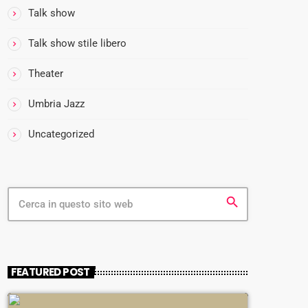
I
Talk show
M
O
Talk show stile libero
C
A
Theater
F
Umbria Jazz
F
E
Uncategorized
’
I
l
p
G
r
search
u
i
s
m
t
o
c
a
a
i
FEATURED POST
f
l
f
t
è
u