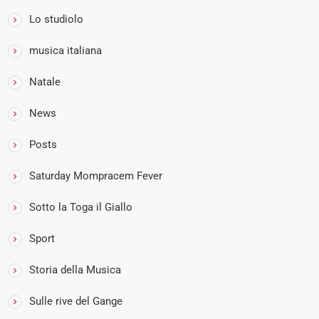
R
E
Lo studiolo
D
musica italiana
I
M
Natale
O
M
News
P
R
Posts
A
Saturday Mompracem Fever
C
E
Sotto la Toga il Giallo
M
:
Sport
I
L
Storia della Musica
P
Sulle rive del Gange
R