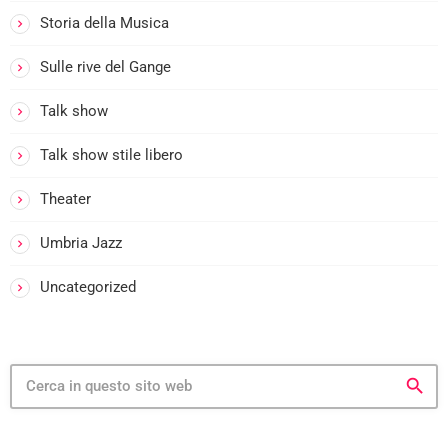
Storia della Musica
Sulle rive del Gange
Talk show
i
Talk show stile libero
i
Theater
Umbria Jazz
i
-
Uncategorized
i
search