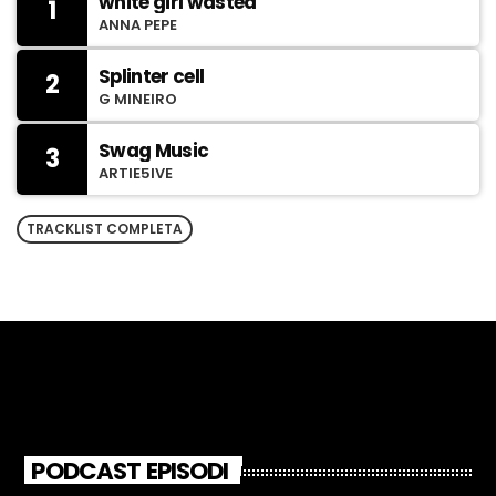
white girl wasted
1
ANNA PEPE
Splinter cell
2
G MINEIRO
Swag Music
3
ARTIE5IVE
TRACKLIST COMPLETA
PODCAST EPISODI