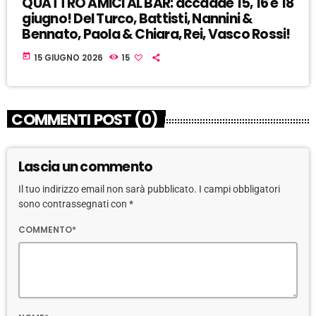
QUATTRO AMICI AL BAR: accadde 15, 16 e 18
giugno! Del Turco, Battisti, Nannini &
Bennato, Paola & Chiara, Rei, Vasco Rossi!
today
15 GIUGNO 2026
15
COMMENTI POST (0)
Lascia un commento
Il tuo indirizzo email non sarà pubblicato. I campi obbligatori
sono contrassegnati con *
COMMENTO*