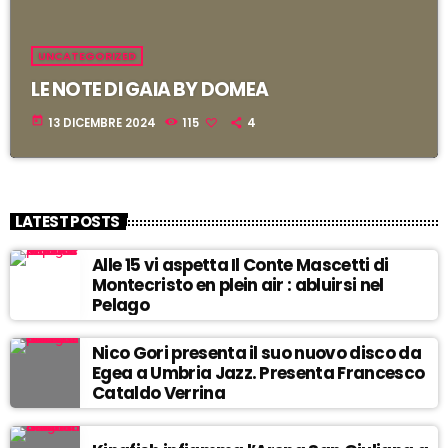
UNCATEGORIZED
LE NOTE DI GAIA BY DOMEA
today
13 DICEMBRE 2024
115
4
LATEST POSTS
Alle 15 vi aspetta Il Conte Mascetti di
Montecristo en plein air : abluirsi nel
Pelago
Nico Gori presenta il suo nuovo disco da
Egea a Umbria Jazz. Presenta Francesco
Cataldo Verrina