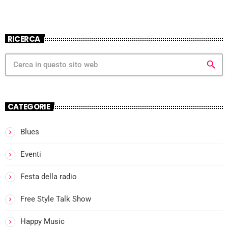
RICERCA
search
CATEGORIE
Blues
more_vert
Eventi
I
Festa della radio
close
l
Free Style Talk Show
Happy Music