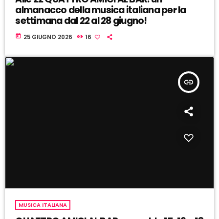
almanacco della musica italiana per la
settimana dal 22 al 28 giugno!
today
25 GIUGNO 2026
16
insert_link
MUSICA ITALIANA