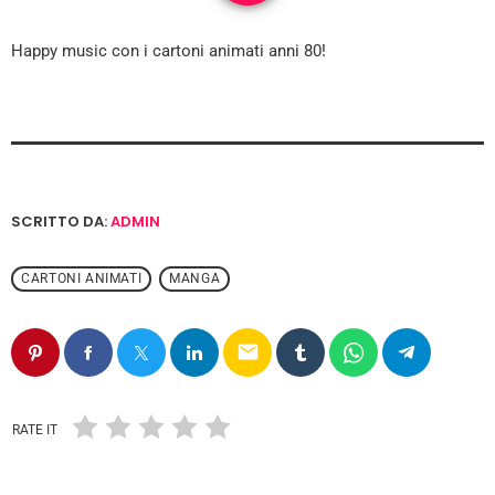
Happy music con i cartoni animati anni 80!
SCRITTO DA:
ADMIN
CARTONI ANIMATI
MANGA
email
RATE IT