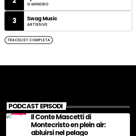
2
G MINEIRO
t
Swag Music
3
ARTIE5IVE
TRACKLIST COMPLETA
l
i
i
PODCAST EPISODI
!
Il Conte Mascetti di
Montecristo en plein air:
abluirsi nel pelago