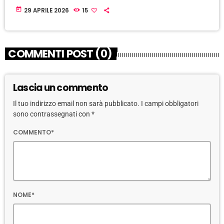
today
29 APRILE 2026
15
COMMENTI POST (0)
Lascia un commento
Il tuo indirizzo email non sarà pubblicato. I campi obbligatori
sono contrassegnati con *
COMMENTO*
NOME*