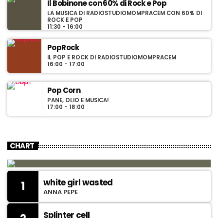
Il Bobinone con 60% di Rock e Pop
LA MUSICA DI RADIOSTUDIOMOMPRACEM CON 60% DI
ROCK E POP
11:30 - 16:00
PopRock
r
IL POP E ROCK DI RADIOSTUDIOMOMPRACEM
16:00 - 17:00
t
Pop Corn
PANE, OLIO E MUSICA!
17:00 - 18:00
t
CHART
l
white girl wasted
1
i
ANNA PEPE
Splinter cell