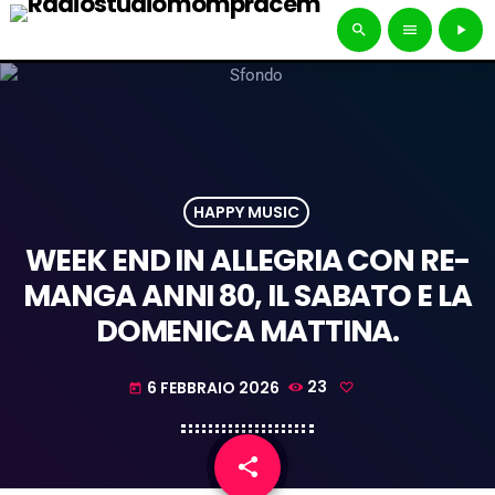
search
menu
play_arrow
HAPPY MUSIC
WEEK END IN ALLEGRIA CON RE-
MANGA ANNI 80, IL SABATO E LA
DOMENICA MATTINA.
6 FEBBRAIO 2026
23
today
share
email