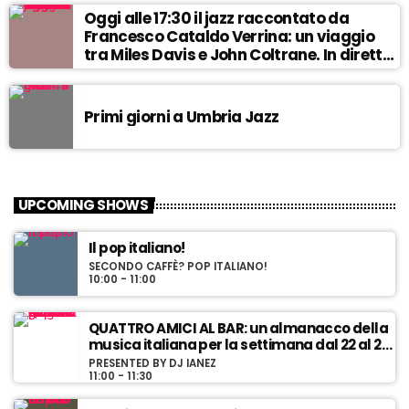
Oggi alle 17:30 il jazz raccontato da
Francesco Cataldo Verrina: un viaggio
l
tra Miles Davis e John Coltrane. In diretta
l
da Egea.
Primi giorni a Umbria Jazz
i
UPCOMING SHOWS
Il pop italiano!
l
SECONDO CAFFÈ? POP ITALIANO!
l
10:00 - 11:00
QUATTRO AMICI AL BAR: un almanacco della
musica italiana per la settimana dal 22 al 28
giugno! Replica!
i
PRESENTED BY DJ IANEZ
11:00 - 11:30