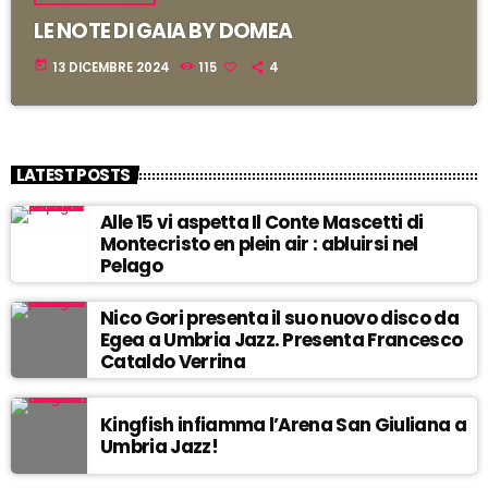
LE NOTE DI GAIA BY DOMEA
i
today
13 DICEMBRE 2024
115
4
i
i
t
LATEST POSTS
i
Alle 15 vi aspetta Il Conte Mascetti di
i
Montecristo en plein air : abluirsi nel
Pelago
!
Nico Gori presenta il suo nuovo disco da
Egea a Umbria Jazz. Presenta Francesco
Cataldo Verrina
r
Kingfish infiamma l’Arena San Giuliana a
Umbria Jazz!