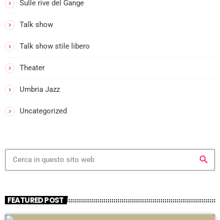
Sulle rive del Gange
Talk show
Talk show stile libero
Theater
Umbria Jazz
I
l
Uncategorized
i
t
search
i
l
t
i
FEATURED POST