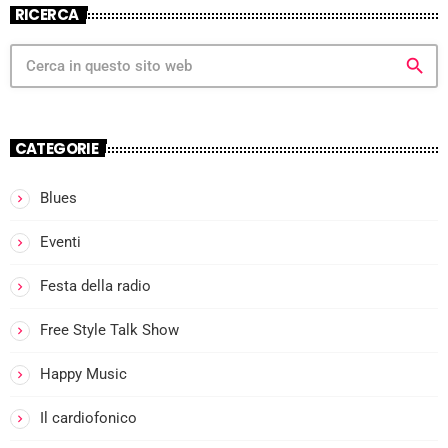
RICERCA
search
CATEGORIE
Blues
more_vert
Eventi
Festa della radio
close
Free Style Talk Show
Happy Music
Il cardiofonico